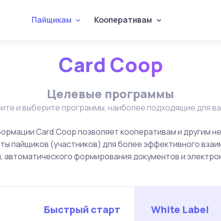
Пайщикам
Кооперативам
Card Coop
Целевые программы
ите и выберите программы, наиболее подходящие для ва
ормации Card.Coop позволяет кооперативам и другим н
еты пайщиков (участников) для более эффективного взаи
, автоматического формирования документов и электрон
Быстрый старт
White Label