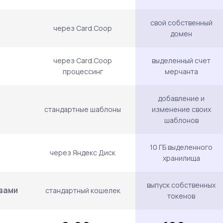
свой собственный
через Card.Coop
домен
через Card.Coop
выделенный счет
процессинг
мерчанта
добавление и
стандартные шаблоны
изменение своих
шаблонов
10 ГБ выделенного
через Яндекс Диск
хранилища
выпуск собственных
вами
стандартный кошелек
токенов