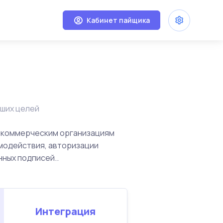
Кабинет пайщика
ших целей
екоммерческим организациям
модействия, авторизации
ных подписей..
Интеграция